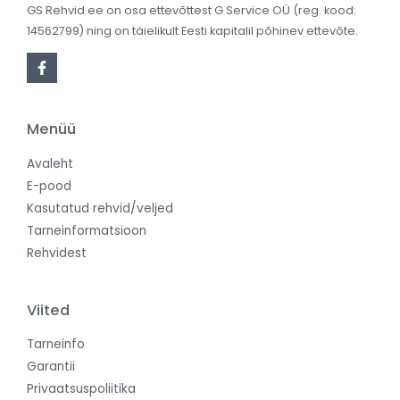
GS Rehvid.ee on osa ettevõttest G Service OÜ (reg. kood:
14562799) ning on täielikult Eesti kapitalil põhinev ettevõte.
Menüü
Avaleht
E-pood
Kasutatud rehvid/veljed
Tarneinformatsioon
Rehvidest
Viited
Tarneinfo
Garantii
Privaatsuspoliitika