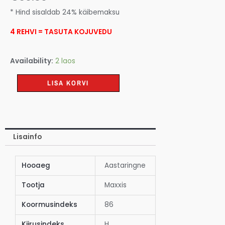
* Hind sisaldab 24% käibemaksu
4 REHVI = TASUTA KOJUVEDU
Availability:
2 laos
LISA KORVI
Lisainfo
Hooaeg
Aastaringne
Tootja
Maxxis
Koormusindeks
86
Kiirusindeks
H