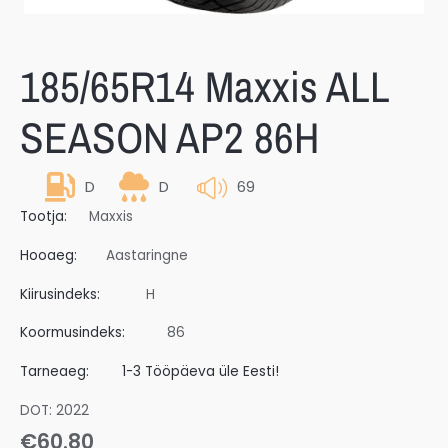
185/65R14 Maxxis ALL
SEASON AP2 86H
D
D
69
Tootja:
Maxxis
Hooaeg:
Aastaringne
Kiirusindeks:
H
Koormusindeks:
86
Tarneaeg:
1-3 Tööpäeva üle Eesti!
DOT: 2022
€
60.80