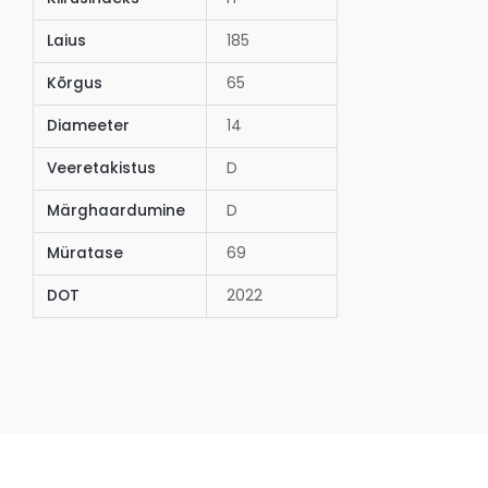
Laius
185
Kõrgus
65
Diameeter
14
Veeretakistus
D
Märghaardumine
D
Müratase
69
DOT
2022