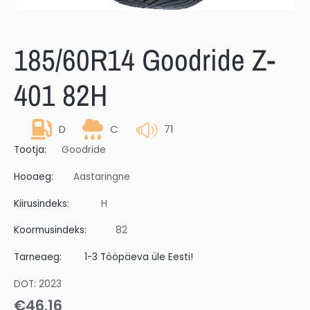
185/60R14 Goodride Z-
401 82H
D
C
71
Tootja:
Goodride
Hooaeg:
Aastaringne
Kiirusindeks:
H
Koormusindeks:
82
Tarneaeg:
1-3 Tööpäeva üle Eesti!
DOT: 2023
€
46.16