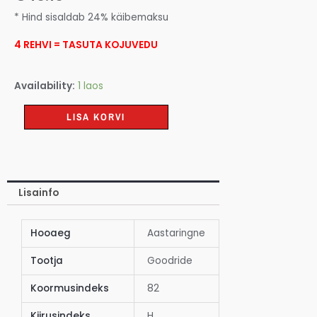
* Hind sisaldab 24% käibemaksu
4 REHVI = TASUTA KOJUVEDU
Availability:
1 laos
LISA KORVI
Lisainfo
Hooaeg
Aastaringne
Tootja
Goodride
Koormusindeks
82
Kiirusindeks
H