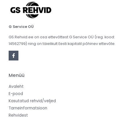
G Service OÜ
GS Rehvid.ee on osa ettevõttest G Service OÜ (reg. kood:
14562799) ning on täielikult Eesti kapitalil põhinev ettevõte.
Menüü
Avaleht
E-pood
Kasutatud rehvid/veljed
Tarneinformatsioon
Rehvidest