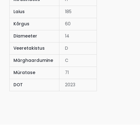
Laius
185
Kõrgus
60
Diameeter
14
Veeretakistus
D
Märghaardumine
C
Müratase
71
DOT
2023