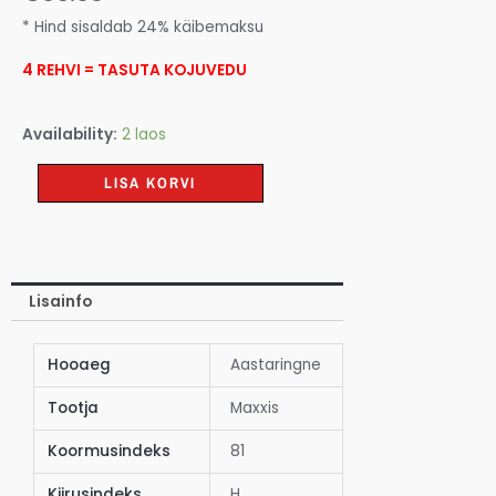
* Hind sisaldab 24% käibemaksu
4 REHVI = TASUTA KOJUVEDU
Availability:
2 laos
LISA KORVI
Lisainfo
Hooaeg
Aastaringne
Tootja
Maxxis
Koormusindeks
81
Kiirusindeks
H