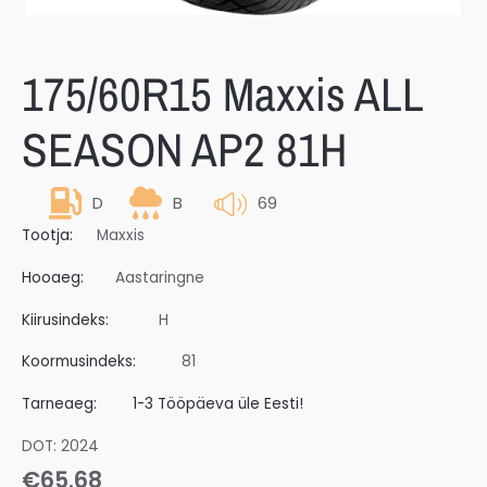
175/60R15 Maxxis ALL
SEASON AP2 81H
D
B
69
Tootja:
Maxxis
Hooaeg:
Aastaringne
Kiirusindeks:
H
Koormusindeks:
81
Tarneaeg:
1-3 Tööpäeva üle Eesti!
DOT: 2024
€
65.68