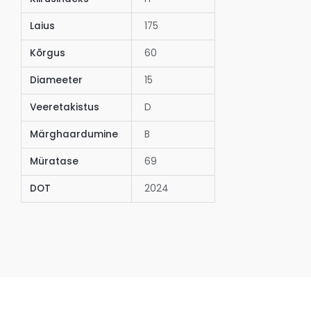
Laius
175
Kõrgus
60
Diameeter
15
Veeretakistus
D
Märghaardumine
B
Müratase
69
DOT
2024