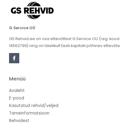
G Service OÜ
GS Rehvid.ee on osa ettevõttest G Service OÜ (reg. kood:
14562799) ning on täielikult Eesti kapitalil põhinev ettevõte.
Menüü
Avaleht
E-pood
Kasutatud rehvid/veljed
Tarneinformatsioon
Rehvidest