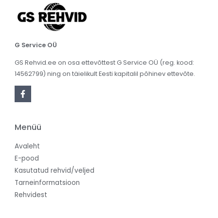
G Service OÜ
GS Rehvid.ee on osa ettevõttest G Service OÜ (reg. kood:
14562799) ning on täielikult Eesti kapitalil põhinev ettevõte.
Menüü
Avaleht
E-pood
Kasutatud rehvid/veljed
Tarneinformatsioon
Rehvidest