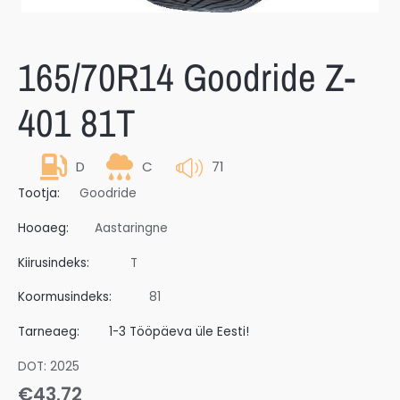
165/70R14 Goodride Z-
401 81T
D
C
71
Tootja:
Goodride
Hooaeg:
Aastaringne
Kiirusindeks:
T
Koormusindeks:
81
Tarneaeg:
1-3 Tööpäeva üle Eesti!
DOT: 2025
€
43.72