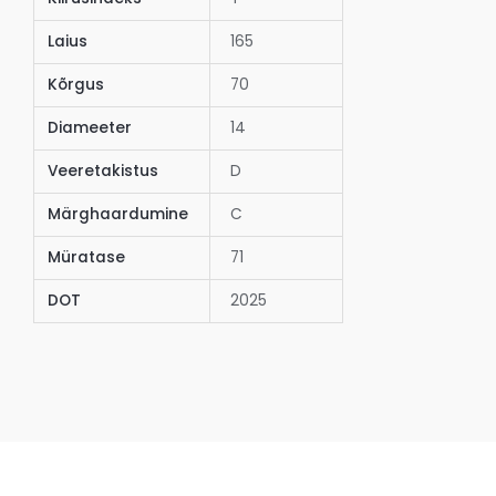
Laius
165
Kõrgus
70
Diameeter
14
Veeretakistus
D
Märghaardumine
C
Müratase
71
DOT
2025