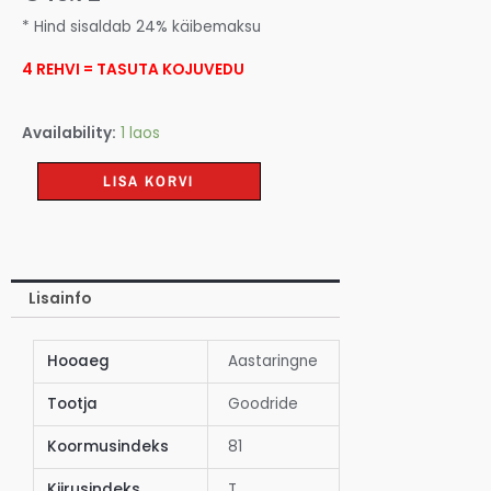
* Hind sisaldab 24% käibemaksu
4 REHVI = TASUTA KOJUVEDU
Availability:
1 laos
LISA KORVI
Lisainfo
Hooaeg
Aastaringne
Tootja
Goodride
Koormusindeks
81
Kiirusindeks
T