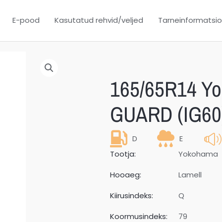
E-pood
Kasutatud rehvid/veljed
Tarneinformatsi
165/65R14 Y
GUARD (IG60
D
E
Tootja:
Yokohama
Hooaeg:
Lamell
Kiirusindeks:
Q
Koormusindeks:
79