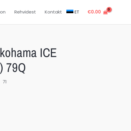
oon
Rehvidest
Kontakt
ET
€
0.00
okohama ICE
) 79Q
71