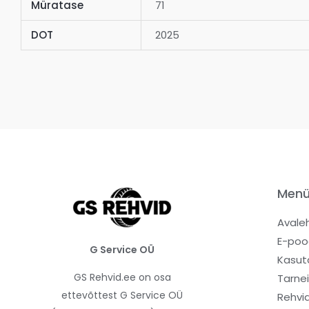
Müratase
71
DOT
2025
Men
Avale
E-poo
G Service OÜ
Kasut
GS Rehvid.ee on osa
Tarne
ettevõttest G Service OÜ
Rehvi