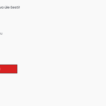
a üle Eesti!
su
I