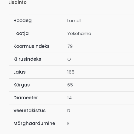
Lisainfo
Hooaeg
Lamell
Tootja
Yokohama
Koormusindeks
79
Kiirusindeks
Q
Laius
165
Kõrgus
65
Diameeter
14
Veeretakistus
D
Märghaardumine
E