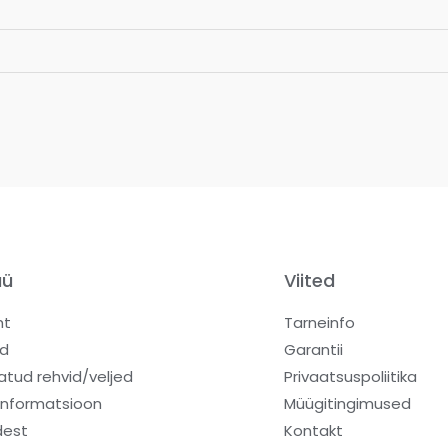
üü
Viited
ht
Tarneinfo
d
Garantii
atud rehvid/veljed
Privaatsuspoliitika
informatsioon
Müügitingimused
dest
Kontakt